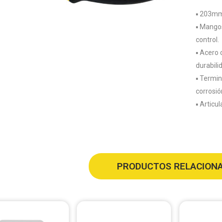
▪️ 203mm
▪️ Mango
control.
▪️ Acero
durabili
▪️ Termi
corrosió
▪️ Articu
PRODUCTOS RELACION