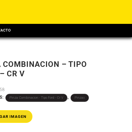
TACTO
 COMBINACION – TIPO
– CR V
58
S:
,
Pinza Combinacion - Tipo Ford - Cr V
Pinzas
GAR IMAGEN