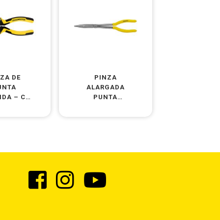
ZA DE
PINZA
UNTA
ALARGADA
DA – CR
PUNTA
V
REDONDA
RECTA