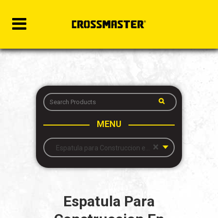
MENU
×
Espatula para Construccion en Seco – Acero Inoxidable – Esquina Exterior
Espatula Para