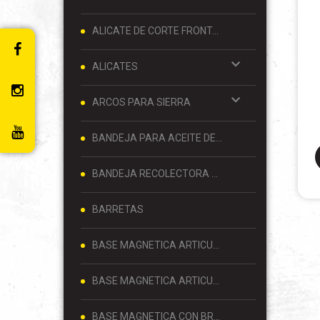
ALICATE DE CORTE FRONTAL 8 PULGADAS
ALICATES
ARCOS PARA SIERRA
BANDEJA PARA ACEITE DE MOTOR
BANDEJA RECOLECTORA DE ACEITE
BARRETAS
BASE MAGNETICA ARTICULADA
BASE MAGNETICA ARTICULADA PARA RELOJ COMPARADOR 80 KG
BASE MAGNETICA CON BRAZO ARTICULADO