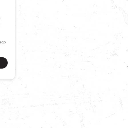
Y
R
ego