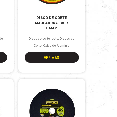
DISCO DE CORTE
AMOLADORA 180 X
1,6MM
,
de
Disco de corte recto
Discos de
,
Corte
Oxido de Aluminio
VER MÁS