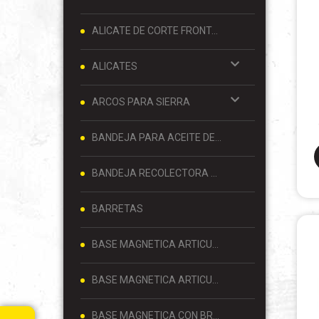
ALICATE DE CORTE FRONTAL 8 PULGADAS
ALICATES
ARCOS PARA SIERRA
BANDEJA PARA ACEITE DE MOTOR
BANDEJA RECOLECTORA DE ACEITE
BARRETAS
BASE MAGNETICA ARTICULADA
BASE MAGNETICA ARTICULADA PARA RELOJ COMPARADOR 80 KG
BASE MAGNETICA CON BRAZO ARTICULADO