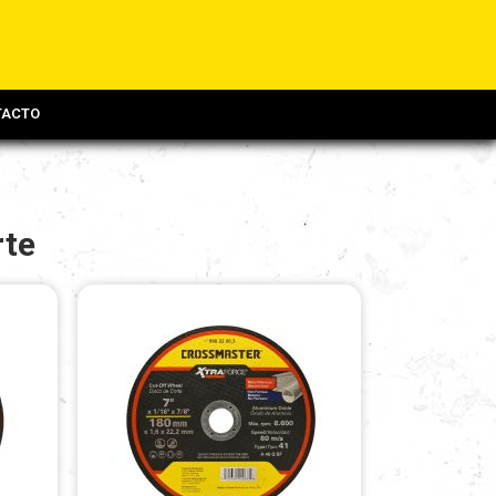
TACTO
rte