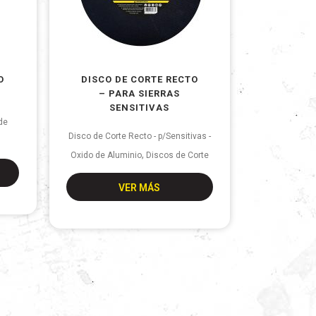
O
DISCO DE CORTE RECTO
O
– PARA SIERRAS
SENSITIVAS
 de
Disco de Corte Recto - p/Sensitivas -
,
Oxido de Aluminio
Discos de Corte
VER MÁS