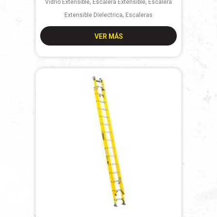
,
,
Vidrio Extensible
Escalera Extensible
Escalera
,
Extensible Dielectrica
Escaleras
VER MÁS