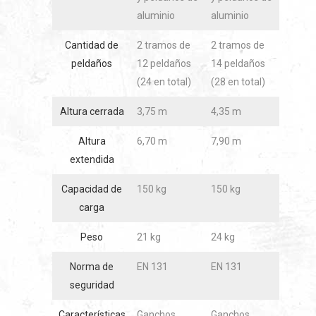
aluminio
aluminio
Cantidad de
2 tramos de
2 tramos de
peldaños
12 peldaños
14 peldaños
(24 en total)
(28 en total)
Altura cerrada
3,75 m
4,35 m
Altura
6,70 m
7,90 m
extendida
Capacidad de
150 kg
150 kg
carga
Peso
21 kg
24 kg
Norma de
EN 131
EN 131
seguridad
Características
Ganchos
Ganchos