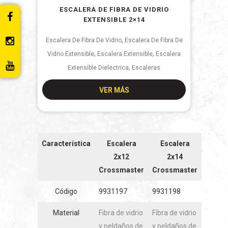
ESCALERA DE FIBRA DE VIDRIO
EXTENSIBLE 2×14
,
Escalera De Fibra De Vidrio
Escalera De Fibra De
,
,
Vidrio Extensible
Escalera Extensible
Escalera
,
Extensible Dielectrica
Escaleras
VER MÁS
Característica
Escalera
Escalera
2x12
2x14
Crossmaster
Crossmaster
Código
9931197
9931198
Material
Fibra de vidrio
Fibra de vidrio
y peldaños de
y peldaños de