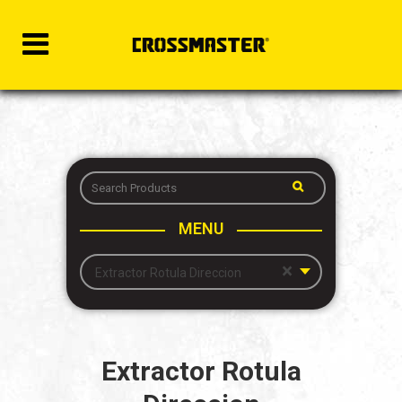
MENU
×
Extractor Rotula Direccion
Extractor Rotula