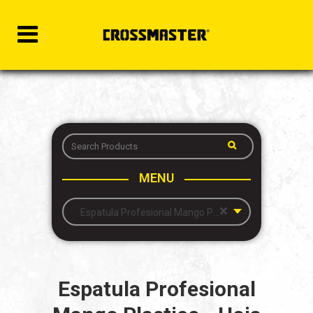
MENU
×
Espatula Profesional Mango Plastico – Hoja Acero Inoxidable
Espatula Profesional