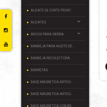
ALICATE DE CORTE FRONTAL 8 PULGADAS
ALICATES
ARCOS PARA SIERRA
BANDEJA PARA ACEITE DE MOTOR
BANDEJA RECOLECTORA DE ACEITE
BARRETAS
BASE MAGNETICA ARTICULADA
BASE MAGNETICA ARTICULADA PARA RELOJ COMPARADOR 80 KG
BASE MAGNETICA CON BRAZO ARTICULADO