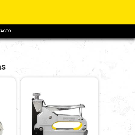
TACTO
as