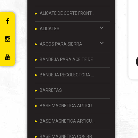
ALICATE DE CORTE FRONTAL 8 PULGADAS
ALICATES
ARCOS PARA SIERRA
BANDEJA PARA ACEITE DE MOTOR
BANDEJA RECOLECTORA DE ACEITE
BARRETAS
BASE MAGNETICA ARTICULADA
BASE MAGNETICA ARTICULADA PARA RELOJ COMPARADOR 80 KG
BASE MAGNETICA CON BRAZO ARTICULADO