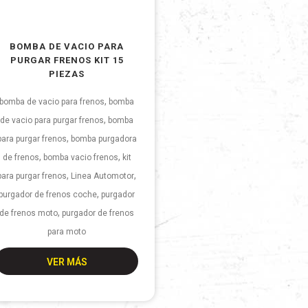
BOMBA DE VACIO PARA
PURGAR FRENOS KIT 15
PIEZAS
,
bomba de vacio para frenos
bomba
,
de vacio para purgar frenos
bomba
,
para purgar frenos
bomba purgadora
,
,
de frenos
bomba vacio frenos
kit
,
,
para purgar frenos
Linea Automotor
,
purgador de frenos coche
purgador
,
de frenos moto
purgador de frenos
para moto
VER MÁS