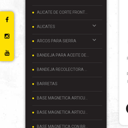
ALICATE DE CORTE FRONTAL 8 PULGADAS
ALICATES
ARCOS PARA SIERRA
BANDEJA PARA ACEITE DE MOTOR
BANDEJA RECOLECTORA DE ACEITE
BARRETAS
BASE MAGNETICA ARTICULADA
BASE MAGNETICA ARTICULADA PARA RELOJ COMPARADOR 80 KG
BASE MAGNETICA CON BRAZO ARTICULADO