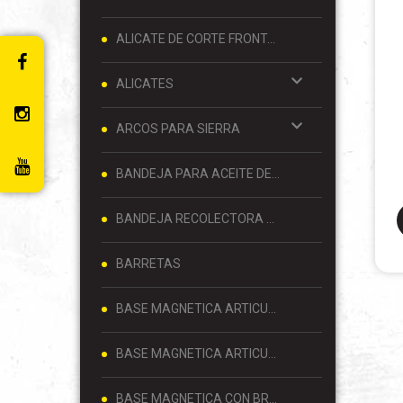
ALICATE DE CORTE FRONTAL 8 PULGADAS
ALICATES
ARCOS PARA SIERRA
BANDEJA PARA ACEITE DE MOTOR
BANDEJA RECOLECTORA DE ACEITE
BARRETAS
BASE MAGNETICA ARTICULADA
BASE MAGNETICA ARTICULADA PARA RELOJ COMPARADOR 80 KG
BASE MAGNETICA CON BRAZO ARTICULADO