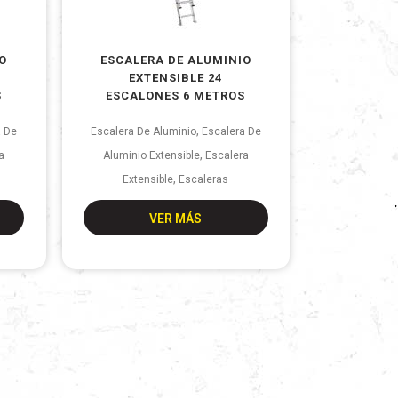
O
ESCALERA DE ALUMINIO
EXTENSIBLE 24
S
ESCALONES 6 METROS
,
a De
Escalera De Aluminio
Escalera De
,
a
Aluminio Extensible
Escalera
,
Extensible
Escaleras
VER MÁS