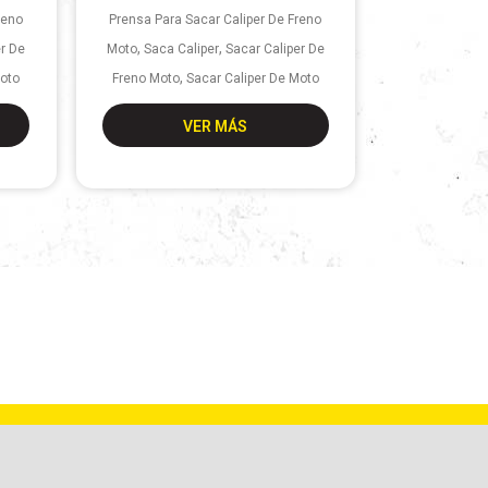
reno
Prensa Para Sacar Caliper De Freno
,
,
er De
Moto
Saca Caliper
Sacar Caliper De
,
Moto
Freno Moto
Sacar Caliper De Moto
VER MÁS