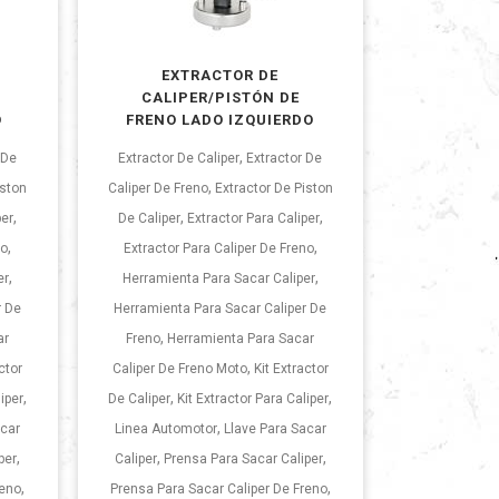
EXTRACTOR DE
CALIPER/PISTÓN DE
O
FRENO LADO IZQUIERDO
,
 De
Extractor De Caliper
Extractor De
,
iston
Caliper De Freno
Extractor De Piston
,
,
,
per
De Caliper
Extractor Para Caliper
,
,
no
Extractor Para Caliper De Freno
,
,
er
Herramienta Para Sacar Caliper
r De
Herramienta Para Sacar Caliper De
,
ar
Freno
Herramienta Para Sacar
,
ctor
Caliper De Freno Moto
Kit Extractor
,
,
,
liper
De Caliper
Kit Extractor Para Caliper
,
acar
Linea Automotor
Llave Para Sacar
,
,
,
per
Caliper
Prensa Para Sacar Caliper
,
,
reno
Prensa Para Sacar Caliper De Freno