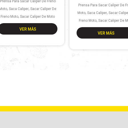
Prensa Para Sacar Caliper De Freno
Prensa Para Sacar Caliper De F
,
,
Moto
Saca Caliper
Sacar Caliper De
,
,
Moto
Saca Caliper
Sacar Calip
,
Freno Moto
Sacar Caliper De Moto
,
Freno Moto
Sacar Caliper De 
VER MÁS
VER MÁS
BARBUY TEAM S.A. | RUTA NACIONAL 9 KM. 501 –
X2550CUR | BELL VILLE | CÓRDOBA | ARGENTINA