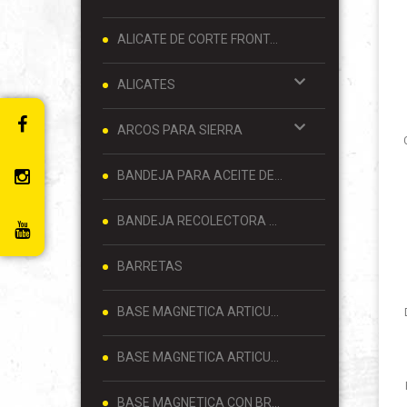
ALICATE DE CORTE FRONTAL 8 PULGADAS
ALICATES
ARCOS PARA SIERRA
BANDEJA PARA ACEITE DE MOTOR
BANDEJA RECOLECTORA DE ACEITE
BARRETAS
BASE MAGNETICA ARTICULADA
BASE MAGNETICA ARTICULADA PARA RELOJ COMPARADOR 80 KG
BASE MAGNETICA CON BRAZO ARTICULADO