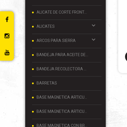
ALICATE DE CORTE FRONTAL 8 PULGADAS
ALICATES
ARCOS PARA SIERRA
BANDEJA PARA ACEITE DE MOTOR
BANDEJA RECOLECTORA DE ACEITE
BARRETAS
BASE MAGNETICA ARTICULADA
BASE MAGNETICA ARTICULADA PARA RELOJ COMPARADOR 80 KG
BASE MAGNETICA CON BRAZO ARTICULADO