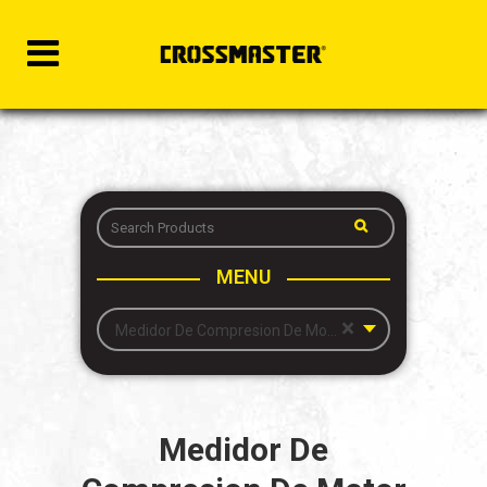
MENU
×
Medidor De Compresion De Motor Diesel
Medidor De