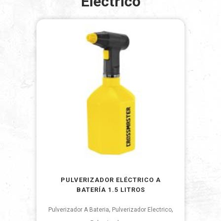
Electrico
PULVERIZADOR ELÉCTRICO A
BATERÍA 1.5 LITROS
,
,
Pulverizador A Bateria
Pulverizador Electrico