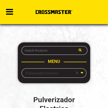
MENU
×
Pulverizador Electrico
Pulverizador