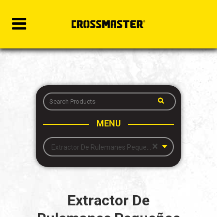
MENU
×
Extractor De Rulemanes Pequeños
Extractor De