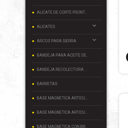
ALICATE DE CORTE FRONTAL 8 PULGADAS
ALICATES
ARCOS PARA SIERRA
BANDEJA PARA ACEITE DE MOTOR
BANDEJA RECOLECTORA DE ACEITE
BARRETAS
BASE MAGNETICA ARTICULADA
BASE MAGNETICA ARTICULADA PARA RELOJ COMPARADOR 80 KG
BASE MAGNETICA CON BRAZO ARTICULADO