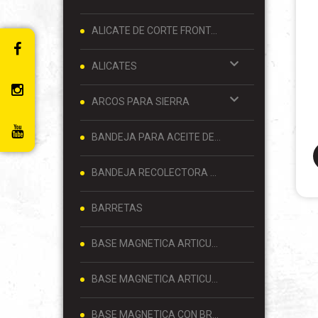
ALICATE DE CORTE FRONTAL 8 PULGADAS
ALICATES
ARCOS PARA SIERRA
BANDEJA PARA ACEITE DE MOTOR
BANDEJA RECOLECTORA DE ACEITE
BARRETAS
BASE MAGNETICA ARTICULADA
BASE MAGNETICA ARTICULADA PARA RELOJ COMPARADOR 80 KG
BASE MAGNETICA CON BRAZO ARTICULADO