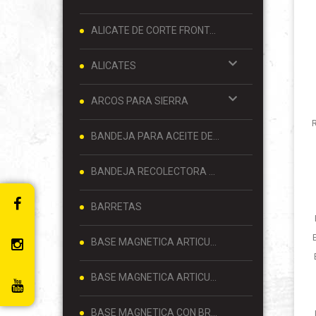
ALICATE DE CORTE FRONTAL 8 PULGADAS
ALICATES
ARCOS PARA SIERRA
BANDEJA PARA ACEITE DE MOTOR
BANDEJA RECOLECTORA DE ACEITE
BARRETAS
BASE MAGNETICA ARTICULADA
BASE MAGNETICA ARTICULADA PARA RELOJ COMPARADOR 80 KG
BASE MAGNETICA CON BRAZO ARTICULADO