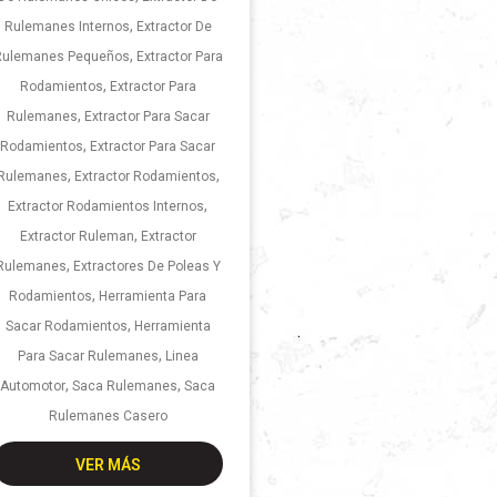
,
Rulemanes Internos
Extractor De
,
Rulemanes Pequeños
Extractor Para
,
Rodamientos
Extractor Para
,
Rulemanes
Extractor Para Sacar
,
Rodamientos
Extractor Para Sacar
,
,
Rulemanes
Extractor Rodamientos
,
Extractor Rodamientos Internos
,
Extractor Ruleman
Extractor
,
Rulemanes
Extractores De Poleas Y
,
Rodamientos
Herramienta Para
,
Sacar Rodamientos
Herramienta
,
Para Sacar Rulemanes
Linea
,
,
Automotor
Saca Rulemanes
Saca
Rulemanes Casero
VER MÁS