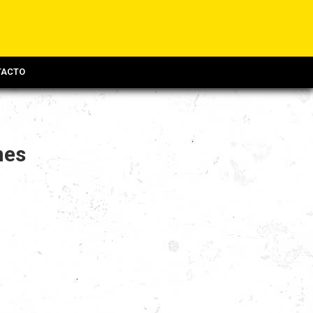
TACTO
nes