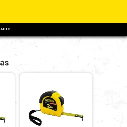
TACTO
cas