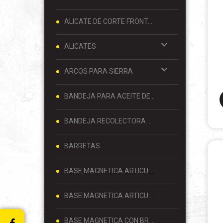
ALICATE DE CORTE FRONTAL 8 PULGADAS
ALICATES
ARCOS PARA SIERRA
BANDEJA PARA ACEITE DE MOTOR
BANDEJA RECOLECTORA DE ACEITE
BARRETAS
BASE MAGNETICA ARTICULADA
BASE MAGNETICA ARTICULADA PARA RELOJ COMPARADOR 80 KG
BASE MAGNETICA CON BRAZO ARTICULADO