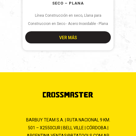
SECO – PLANA
,
Línea Construcción en seco
Llana para
Construccion en Seco - Acero Inoxidable - Plana
VER MÁS
BARBUY TEAM S.A. | RUTA NACIONAL 9 KM.
501 – X2550CUR | BELL VILLE | CÓRDOBA |
ARGENTINA
VENTAS@BTATOOLS.COM.AR