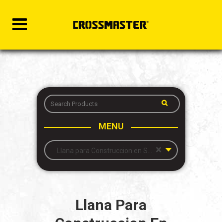
MENU
×
Llana para Construccion en Seco – Acero Inoxidable – Plana
Llana Para