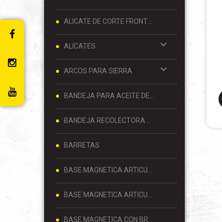
ALICATE DE CORTE FRONTAL 8 PULGADAS
ALICATES
ARCOS PARA SIERRA
BANDEJA PARA ACEITE DE MOTOR
BANDEJA RECOLECTORA DE ACEITE
BARRETAS
BASE MAGNETICA ARTICULADA
BASE MAGNETICA ARTICULADA PARA RELOJ COMPARADOR 80 KG
BASE MAGNETICA CON BRAZO ARTICULADO