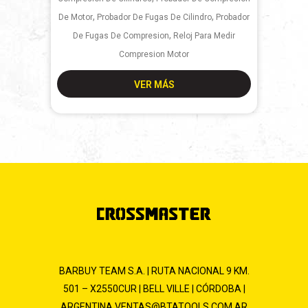
,
,
De Motor
Probador De Fugas De Cilindro
Probador
,
De Fugas De Compresion
Reloj Para Medir
Compresion Motor
VER MÁS
BARBUY TEAM S.A. | RUTA NACIONAL 9 KM.
501 – X2550CUR | BELL VILLE | CÓRDOBA |
ARGENTINA
VENTAS@BTATOOLS.COM.AR