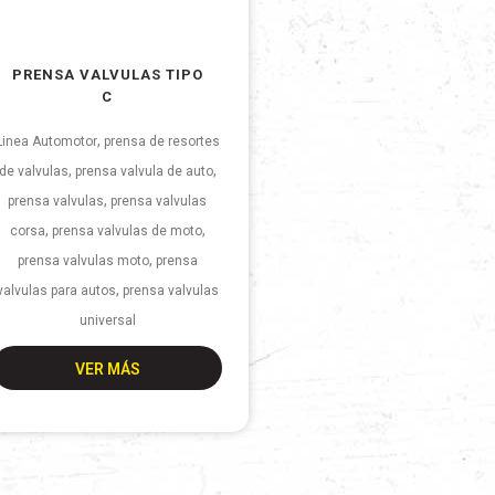
PRENSA VALVULAS TIPO
C
,
Linea Automotor
prensa de resortes
,
,
de valvulas
prensa valvula de auto
,
prensa valvulas
prensa valvulas
,
,
corsa
prensa valvulas de moto
,
prensa valvulas moto
prensa
,
valvulas para autos
prensa valvulas
universal
VER MÁS