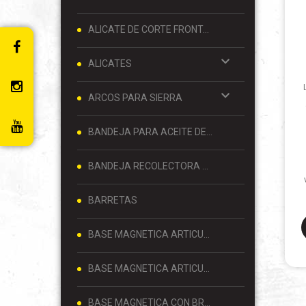
ALICATE DE CORTE FRONTAL 8 PULGADAS
ALICATES
ARCOS PARA SIERRA
BANDEJA PARA ACEITE DE MOTOR
BANDEJA RECOLECTORA DE ACEITE
BARRETAS
BASE MAGNETICA ARTICULADA
BASE MAGNETICA ARTICULADA PARA RELOJ COMPARADOR 80 KG
BASE MAGNETICA CON BRAZO ARTICULADO