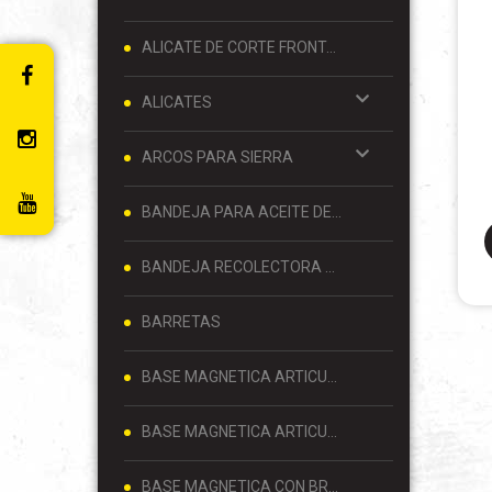
ALICATE DE CORTE FRONTAL 8 PULGADAS
ALICATES
ARCOS PARA SIERRA
BANDEJA PARA ACEITE DE MOTOR
BANDEJA RECOLECTORA DE ACEITE
BARRETAS
BASE MAGNETICA ARTICULADA
BASE MAGNETICA ARTICULADA PARA RELOJ COMPARADOR 80 KG
BASE MAGNETICA CON BRAZO ARTICULADO