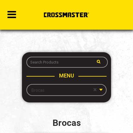
MENU
×
Brocas
Brocas