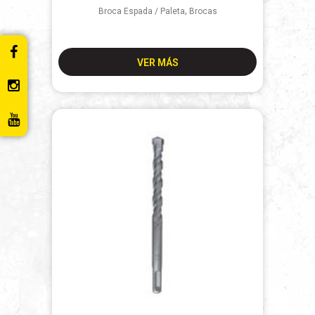
,
Broca Espada / Paleta
Brocas
VER MÁS