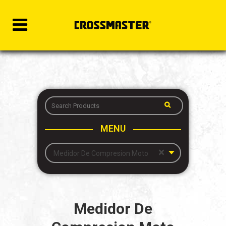
MENU
×
Medidor De Compresion Moto
Medidor De