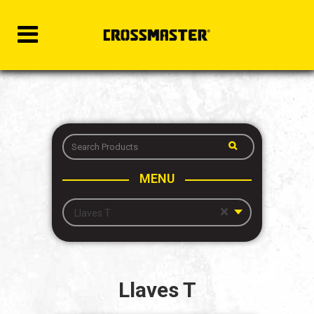
MENU
×
Llaves T
Llaves T