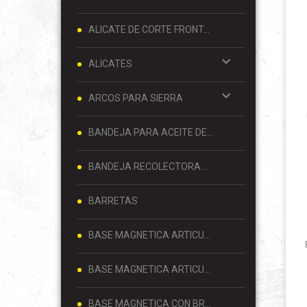
ALICATE DE CORTE FRONTAL 8 PULGADAS
ALICATES
ARCOS PARA SIERRA
BANDEJA PARA ACEITE DE MOTOR
BANDEJA RECOLECTORA DE ACEITE
BARRETAS
BASE MAGNETICA ARTICULADA
BASE MAGNETICA ARTICULADA PARA RELOJ COMPARADOR 80 KG
BASE MAGNETICA CON BRAZO ARTICULADO