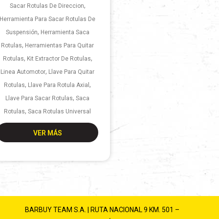
,
Sacar Rotulas De Direccion
Herramienta Para Sacar Rotulas De
,
Suspensión
Herramienta Saca
,
Rotulas
Herramientas Para Quitar
,
,
Rotulas
Kit Extractor De Rotulas
,
Linea Automotor
Llave Para Quitar
,
,
Rotulas
Llave Para Rotula Axial
,
Llave Para Sacar Rotulas
Saca
,
Rotulas
Saca Rotulas Universal
VER MÁS
BARBUY TEAM S.A. | RUTA NACIONAL 9 KM. 501 –