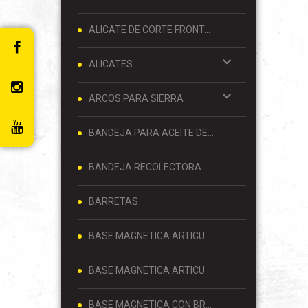
ALICATE DE CORTE FRONTAL 8 PULGADAS
ALICATES
ARCOS PARA SIERRA
BANDEJA PARA ACEITE DE MOTOR
BANDEJA RECOLECTORA DE ACEITE
BARRETAS
BASE MAGNETICA ARTICULADA
BASE MAGNETICA ARTICULADA PARA RELOJ COMPARADOR 80 KG
BASE MAGNETICA CON BRAZO ARTICULADO