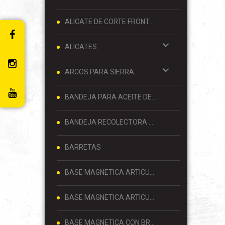
ALICATE DE CORTE FRONTAL 8 PULGADAS
ALICATES
ARCOS PARA SIERRA
BANDEJA PARA ACEITE DE MOTOR
BANDEJA RECOLECTORA DE ACEITE
BARRETAS
BASE MAGNETICA ARTICULADA
BASE MAGNETICA ARTICULADA PARA RELOJ COMPARADOR 80 KG
BASE MAGNETICA CON BRAZO ARTICULADO