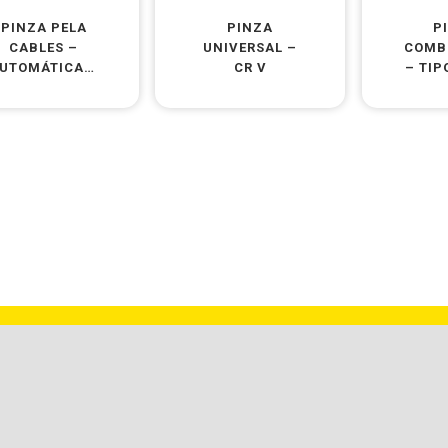
PINZA PELA
PINZA
P
CABLES –
UNIVERSAL –
COMB
UTOMÁTICA –
CR V
– TIP
UTOAJUSTABLE
BARBUY TEAM S.A. | RUTA NACIONAL 9 KM. 501 –
X2550CUR | BELL VILLE | CÓRDOBA | ARGENTINA
VENTAS@BTATOOLS.COM.AR