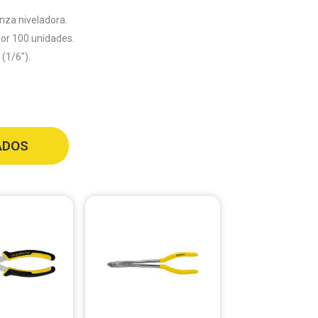
pinza niveladora.
 por 100 unidades.
 (1/6″).
ADOS