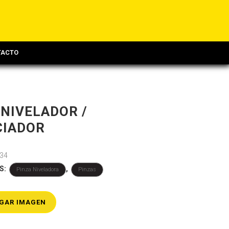
TACTO
NIVELADOR /
CIADOR
34
S:
,
Pinza Niveladora
Pinzas
GAR IMAGEN