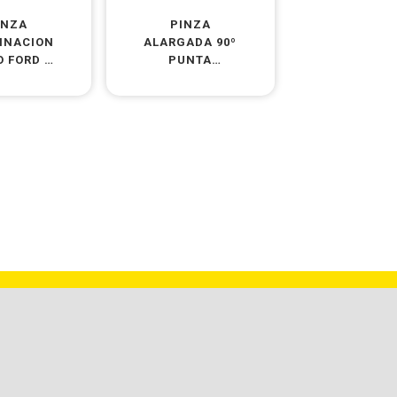
INZA
PINZA
INACION
ALARGADA 90º
O FORD –
PUNTA
CR V
REDONDA