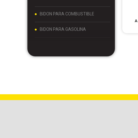
BIDON PARA COMBUSTIBLE
A
A
BIDON PARA GASOLINA
BOCALLAVES DE IMPACTO Y ACCESORIOS 1/2
BOCALLAVES Y ACCESORIOS 1/2
BOCALLAVES Y ACCESORIOS 1/4
BOCALLAVES Y ACCESORIOS 3/4
BOCALLAVES Y ACCESORIOS 3/8
BOLSO PARA MATE Y TERMO
BOLSO PORTA MATE