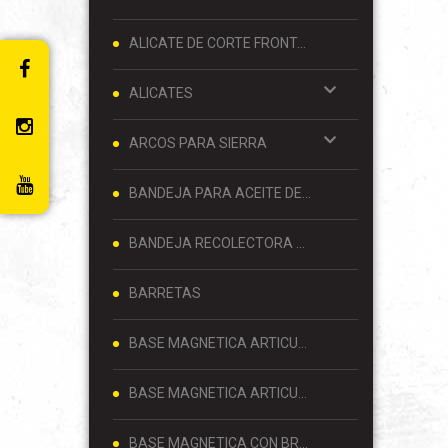
ALICATE DE CORTE FRONTAL 8 PULGADAS
ALICATES
ARCOS PARA SIERRA
BANDEJA PARA ACEITE DE MOTOR
BANDEJA RECOLECTORA DE ACEITE
BARRETAS
BASE MAGNETICA ARTICULADA
BASE MAGNETICA ARTICULADA PARA RELOJ COMPARADOR 80 KG
BASE MAGNETICA CON BRAZO ARTICULADO