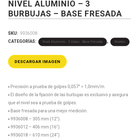
NIVEL ALUMINIO – 3
BURBUJAS – BASE FRESADA
SKU:
9936008
CATEGORÍAS:
,
Nivel Aluminio - 3 Gotas - Base Fresada
Niveles
DESCARGAR IMAGEN
▪️ Precisión a prueba de golpes 0,057° = 1,0mm/m.
▪️ El diseño de la fijación de las burbujas es exclusivo y asegura
que el nivel sea a prueba de golpes.
▪️ Base fresada para una mejor medición.
▪️ 9936008 – 305 mm (12″).
▪️ 9936012 – 406 mm (16″).
▪️ 9936018 – 610 mm (24″).