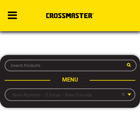
MENU
×
Nivel Aluminio – 3 Gotas – Base Fresada