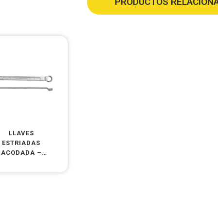
PRODUCTOS RELACION
LLAVES
ESTRIADAS
ACODADA –
PULGADAS –
CR V