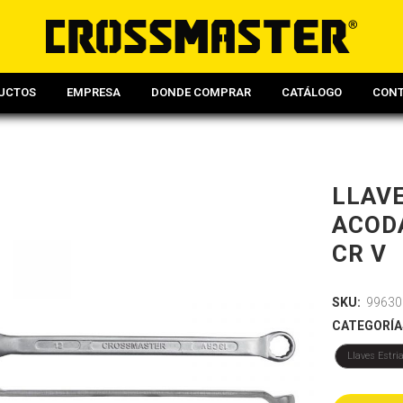
UCTOS
EMPRESA
DONDE COMPRAR
CATÁLOGO
CON
LLAV
ACOD
CR V
SKU:
99630
CATEGORÍA
Llaves Estr