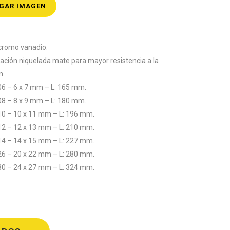
GAR IMAGEN
 cromo vanadio.
nación niquelada mate para mayor resistencia a la
n.
06 – 6 x 7 mm – L: 165 mm.
08 – 8 x 9 mm – L: 180 mm.
10 – 10 x 11 mm – L: 196 mm.
12 – 12 x 13 mm – L: 210 mm.
14 – 14 x 15 mm – L: 227 mm.
26 – 20 x 22 mm – L: 280 mm.
30 – 24 x 27 mm – L: 324 mm.