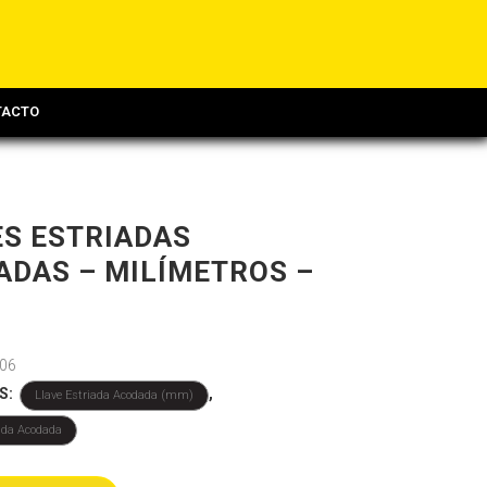
TACTO
ES ESTRIADAS
ADAS – MILÍMETROS –
06
S:
,
Llave Estriada Acodada (mm)
iada Acodada