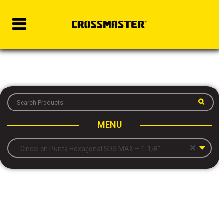
MENU
×
Cincel en Punta Hexagonal SDS MAX – 1-1/8″