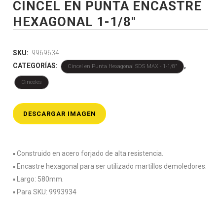
CINCEL EN PUNTA ENCASTRE
HEXAGONAL 1-1/8″
SKU:
9969634
CATEGORÍAS:
,
Cincel en Punta Hexagonal SDS MAX - 1-1/8"
Cinceles
DESCARGAR IMAGEN
▪️ Construido en acero forjado de alta resistencia.
▪️ Encastre hexagonal para ser utilizado martillos demoledores.
▪️ Largo: 580mm.
▪️ Para SKU: 9993934