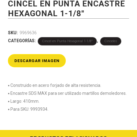
CINCEL EN PUNTA ENCASTRE
HEXAGONAL 1-1/8″
SKU:
9969636
CATEGORÍAS:
,
Cincel en Punta Hexagonal 1-1/8"
Cinceles
DESCARGAR IMAGEN
▪️ Construido en acero forjado de alta resistencia.
▪️ Encastre SDS MAX para ser utilizado martillos demoledores.
▪️ Largo: 410mm.
▪️ Para SKU: 9993934.