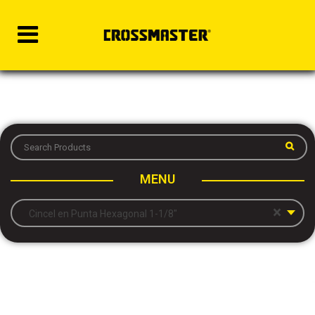
MENU
×
Cincel en Punta Hexagonal 1-1/8″