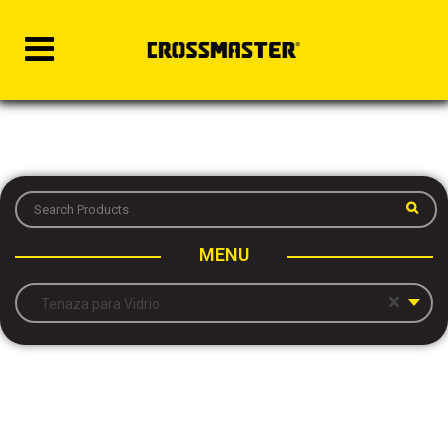
MENU
×
Tenaza para Vidrio