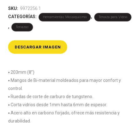
SKU:
9972256.1
CATEGORÍAS:
,
Herramientas Mosaiquismo
Tenaza para Vidrio
,
Tenazas
DESCARGAR IMAGEN
▪️ 203mm (8”)
▪️ Mangos de Bi-material moldeados para mayor confort y
control.
▪️ Ruedas de corte de carburo de tungsteno.
▪️ Corta vidrios desde 1mm hasta 6mm de espesor.
▪️ Acero alto en carbono forjado, ofrece más resistencia y
durabilidad.