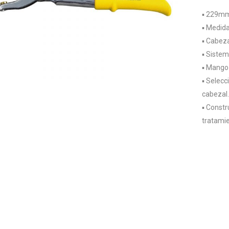
▪️ 229mm
▪️ Medid
▪️ Cabez
▪️ Siste
▪️ Mango
▪️ Selec
cabezal.
▪️ Const
tratamie