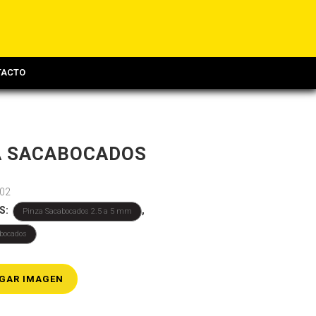
TACTO
A SACABOCADOS
02
S:
,
Pinza Sacabocados 2.5 a 5 mm
bocados
GAR IMAGEN