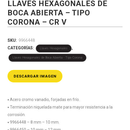
LLAVES HEXAGONALES DE
BOCA ABIERTA – TIPO
CORONA – CR V
SKU:
9966448
CATEGORÍAS:
,
Llaves Hexagonales
Llaves Hexagonales de Boca Abierta - Tipo Corona
DESCARGAR IMAGEN
▪️ Acero cromo vanadio, forjadas en frío.
▪️ Terminación niquelada mate para mayor resistencia a la
corrosión.
▪️ 9966448 – 8 mm – 10 mm.
▪️ 9966450 – 10 mm – 12 mm.