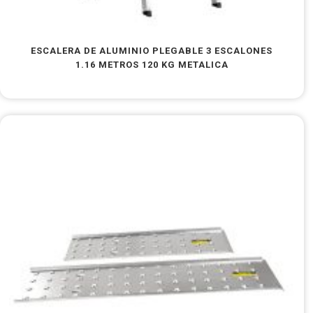
ESCALERA DE ALUMINIO PLEGABLE 3 ESCALONES
1.16 METROS 120 KG METALICA