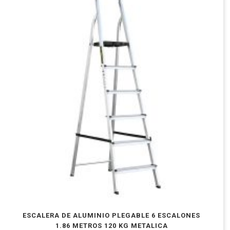
ESCALERA DE ALUMINIO PLEGABLE 6 ESCALONES
1.86 METROS 120 KG METALICA