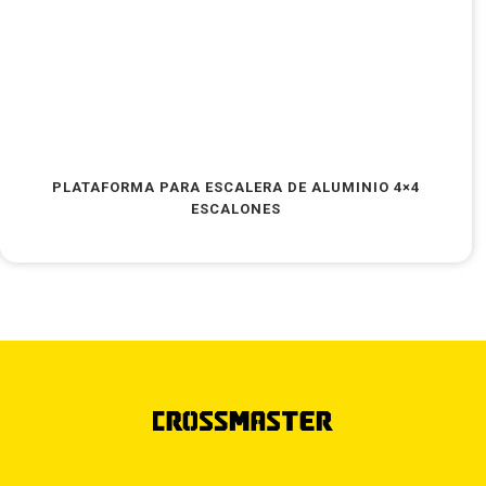
PLATAFORMA PARA ESCALERA DE ALUMINIO 4×4
ESCALONES