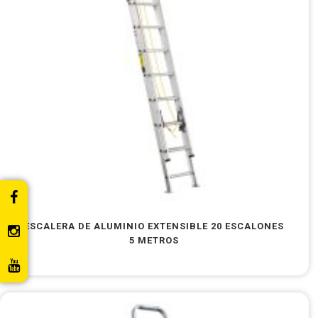
ESCALERA DE ALUMINIO EXTENSIBLE 20 ESCALONES
5 METROS