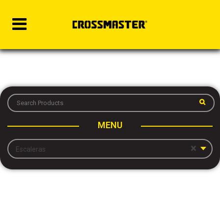
MENU
×
Escaleras