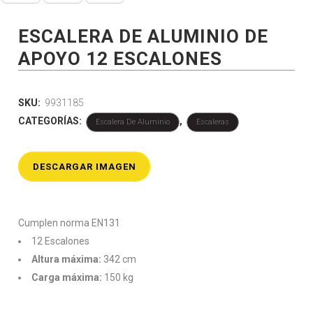
ESCALERA DE ALUMINIO DE
APOYO 12 ESCALONES
SKU:
9931185
CATEGORÍAS:
,
Escalera De Aluminio
Escaleras
DESCARGAR IMAGEN
Cumplen norma EN131
12 Escalones
Altura máxima:
342 cm
Carga máxima:
150 kg