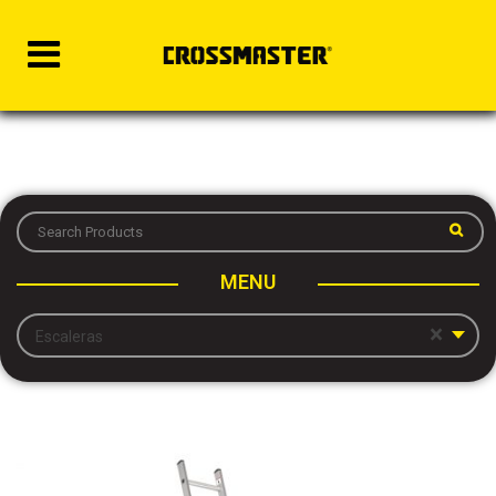
MENU
×
Escaleras