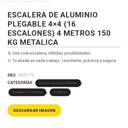
ESCALERA DE ALUMINIO
PLEGABLE 4×4 (16
ESCALONES) 4 METROS 150
KG METALICA
🪜
Una sola escalera, infinitas posibilidades.
⚙️
Tu aliada en cada trabajo: resistente, práctica y segura.
SKU:
9931175
CATEGORÍAS:
,
Escalera Aluminio Plegable
,
Escalera De Aluminio
Escaleras
DESCARGAR IMAGEN