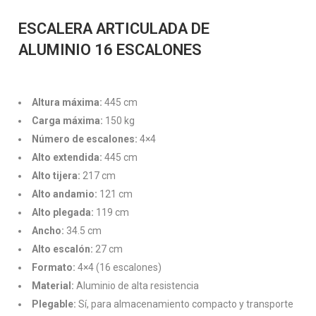
ESCALERA ARTICULADA DE
ALUMINIO
16 ESCALONES
Altura máxima:
445 cm
Carga máxima:
150 kg
Número de escalones:
4×4
Alto extendida:
445 cm
Alto tijera:
217 cm
Alto andamio:
121 cm
Alto plegada:
119 cm
Ancho:
34.5 cm
Alto escalón:
27 cm
Formato:
4×4 (16 escalones)
Material:
Aluminio de alta resistencia
Plegable:
Sí, para almacenamiento compacto y transporte