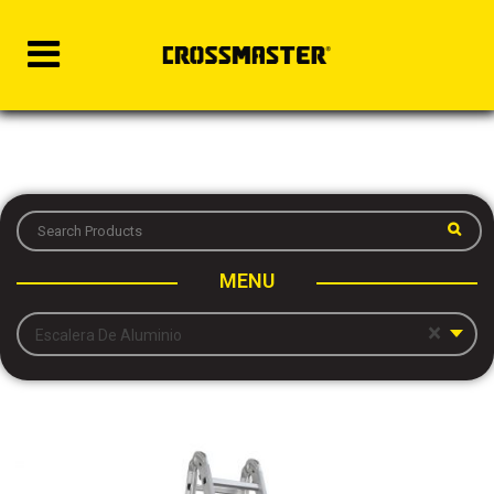
MENU
×
Escalera De Aluminio