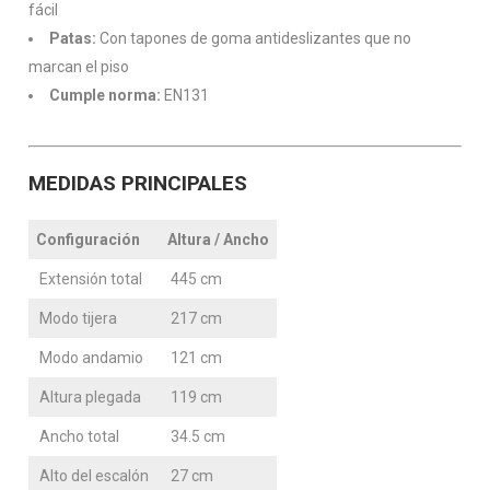
fácil
Patas:
Con tapones de goma antideslizantes que no
marcan el piso
Cumple norma:
EN131
MEDIDAS PRINCIPALES
Configuración
Altura / Ancho
Extensión total
445 cm
Modo tijera
217 cm
Modo andamio
121 cm
Altura plegada
119 cm
Ancho total
34.5 cm
Alto del escalón
27 cm