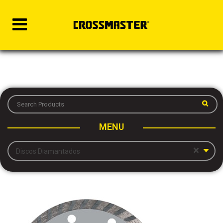
MENU
×
Discos Diamantados