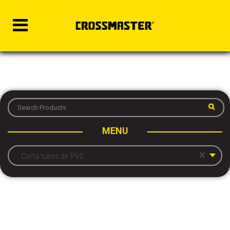
MENU
×
Corta tubos de PVC