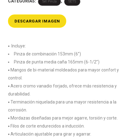
CATEGORÍAS:
,
Set Pinza
SETS
DESCARGAR IMAGEN
▪️ Incluye:
Pinza de combinación 153mm (6”)
Pinza de punta media caña 165mm (6-1/2”)
▪️ Mangos de bi-material moldeados para mayor confort y
control.
▪️ Acero cromo vanadio forjado, ofrece más resistencia y
durabilidad.
▪️ Terminación niquelada para una mayor resistencia a la
corrosión.
▪️ Mordazas diseñadas para mejor agarre, torsión y corte.
▪️ Filos de corte endurecidos a inducción.
▪️ Articulación ajustable para girar y agarrar.