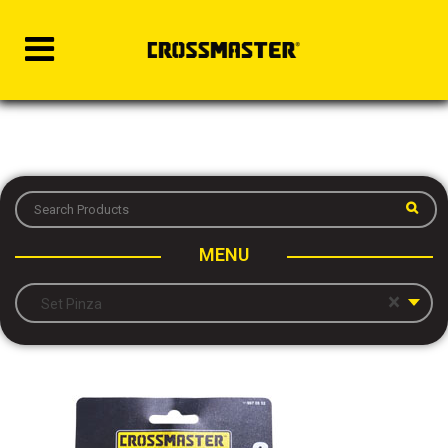
MENU
×
Set Pinza