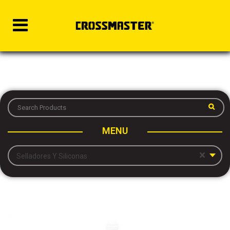
MENU
×
Selladores Y Siliconas