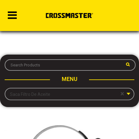
MENU
×
Saca Filtro De Aceite