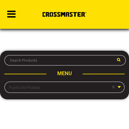
MENU
×
Punta de Prueba